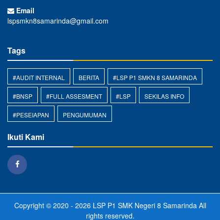
Email
lspsmkn8samarinda@gmail.com
Tags
#AUDIT INTERNAL
BERITA
#LSP P1 SMKN 8 SAMARINDA
#BNSP
#FULL ASSESMENT
#LSP
SEKILAS INFO
#PESEIAPAN
PENGUMUMAN
Ikuti Kami
Copyright © 2020 - 2026
LSP P1 SMK Negeri 8 Samarinda
All
rights reserved.