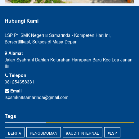
Hubungi Kami
LSP P1 SMK Negeri 8 Samarinda ⋅ Kompeten Hari Ini,
Bersertifikasi, Sukses di Masa Depan
Alamat
Jalan Syahrani Dahlan Kelurahan Harapaan Baru Kec Loa Janan
Ilir
Telepon
081254658331
Email
lspsmkn8samarinda@gmail.com
Tags
BERITA
PENGUMUMAN
#AUDIT INTERNAL
#LSP