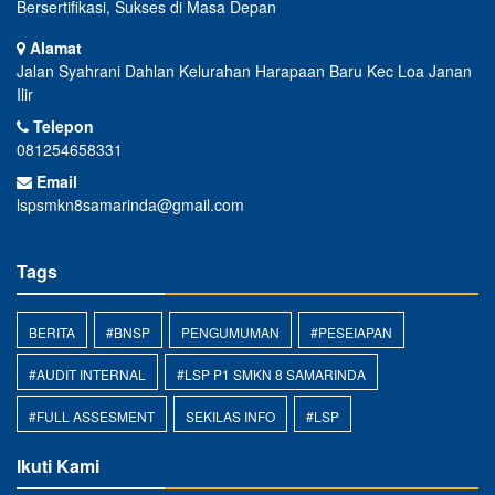
Bersertifikasi, Sukses di Masa Depan
Alamat
Jalan Syahrani Dahlan Kelurahan Harapaan Baru Kec Loa Janan
Ilir
Telepon
081254658331
Email
lspsmkn8samarinda@gmail.com
Tags
BERITA
#BNSP
PENGUMUMAN
#PESEIAPAN
#AUDIT INTERNAL
#LSP P1 SMKN 8 SAMARINDA
#FULL ASSESMENT
SEKILAS INFO
#LSP
Ikuti Kami