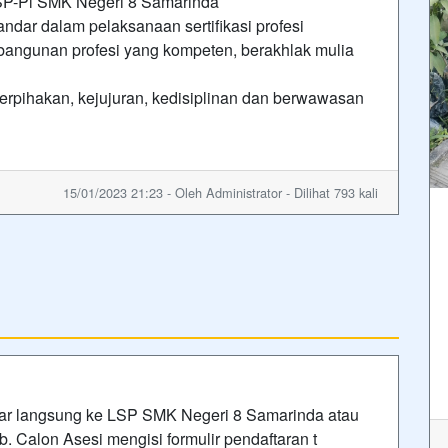
i LSP-Pl SMK Negeri 8 Samarinda
dar dalam pelaksanaan sertifikasi profesi
gunan profesi yang kompeten, berakhlak mulia
rpihakan, kejujuran, kedisiplinan dan berwawasan
15/01/2023 21:23 - Oleh Administrator - Dilihat 793 kali
ar langsung ke LSP SMK Negeri 8 Samarinda atau
b. Calon Asesi mengisi formulir pendaftaran t