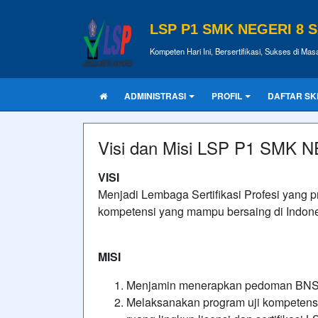
LSP P1 SMK NEGERI 8 
Kompeten Hari Ini, Bersertifikasi, Sukses di Ma
ADMINISTRASI
PROFIL
DAFTAR SK
Visi dan Misi LSP P1 SMK
VISI
Menjadi Lembaga Sertifikasi Profesi yang pr
kompetensi yang mampu bersaing di Indones
MISI
Menjamin menerapkan pedoman BNS
Melaksanakan program uji kompetensi 