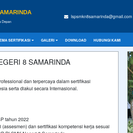
SAMARINDA
lspsmkn8samarinda@gmail.com
sa Depan
EMA SERTIFIKASI
GALERI
DOWNLOAD
HUBUNGI KAMI
 NEGERI 8 SAMARINDA
ofessional dan terpercaya dalam sertifikasi
ia serta diakui secara Intemasional.
P tahun 2022
(assesmen) dan sertifikasi kompetensi kerja sesuai