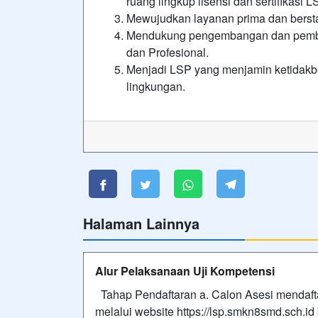
ruang lingkup lisensi dan sertifikas
Mewujudkan layanan prima dan berstan
Mendukung pengembangan dan pemban
dan Profesional.
Menjadi LSP yang menjamin ketidakbe
lingkungan.
Halaman Lainnya
Alur Pelaksanaan Uji Kompetensi
Tahap Pendaftaran a. Calon Asesi mendaft
melalui website https://lsp.smkn8smd.sch.id 