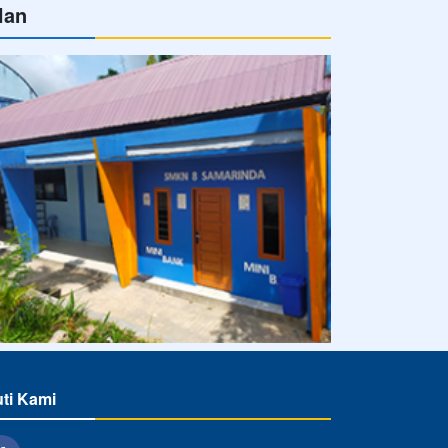
lan
uti Kami